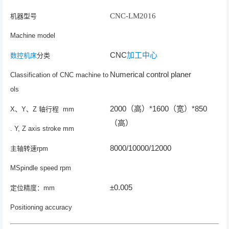
CNC-LM2016
机器型号
Machine model
CNC
加工中心
数控
机床
分类
Numerical control planer
Classification of CNC machine to
ols
2000（高）*1600（宽）*850
X、Y、Z 轴行程 mm
（高）
. Y, Z axis stroke mm
8000/10000/12000
主轴转速rpm
MSpindle speed rpm
±0.005
定位精度：mm
Positioning accuracy